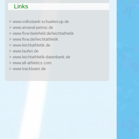
Links
> www.volksbank-schuelercup.de
> www.amanal-petros.de
> www.flvw-bielefeld.de/leichtathetik
> www.flvw.de/leichtathletik
> www.leichtathletik.de
> www.laufen.de
> www.leichtathletik-datenbank.de
> www.all-athletics.com
> www.trackteam.de