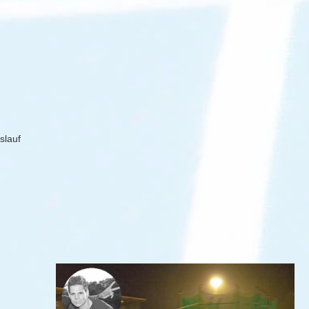
f
slauf