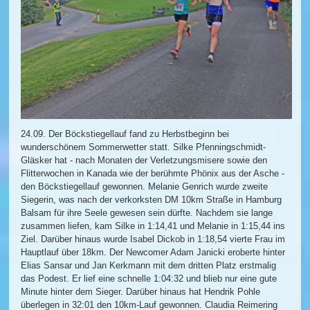
24.09. Der Böckstiegellauf fand zu Herbstbeginn bei
wunderschönem Sommerwetter statt. Silke Pfenningschmidt-
Gläsker hat - nach Monaten der Verletzungsmisere sowie den
Flitterwochen in Kanada wie der berühmte Phönix aus der Asche -
den Böckstiegellauf gewonnen. Melanie Genrich wurde zweite
Siegerin, was nach der verkorksten DM 10km Straße in Hamburg
Balsam für ihre Seele gewesen sein dürfte. Nachdem sie lange
zusammen liefen, kam Silke in 1:14,41 und Melanie in 1:15,44 ins
Ziel. Darüber hinaus wurde Isabel Dickob in 1:18,54 vierte Frau im
Hauptlauf über 18km. Der Newcomer Adam Janicki eroberte hinter
Elias Sansar und Jan Kerkmann mit dem dritten Platz erstmalig
das Podest. Er lief eine schnelle 1:04:32 und blieb nur eine gute
Minute hinter dem Sieger. Darüber hinaus hat Hendrik Pohle
überlegen in 32:01 den 10km-Lauf gewonnen. Claudia Reimering