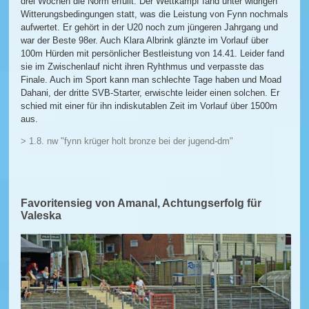
drei Wochen die Norm erfüllt. Der Wettkampf fand unter widrigen
Witterungsbedingungen statt, was die Leistung von Fynn nochmals
aufwertet. Er gehört in der U20 noch zum jüngeren Jahrgang und
war der Beste 98er. Auch Klara Albrink glänzte im Vorlauf über
100m Hürden mit persönlicher Bestleistung von 14.41. Leider fand
sie im Zwischenlauf nicht ihren Ryhthmus und verpasste das
Finale. Auch im Sport kann man schlechte Tage haben und Moad
Dahani, der dritte SVB-Starter, erwischte leider einen solchen. Er
schied mit einer für ihn indiskutablen Zeit im Vorlauf über 1500m
aus.
> 1.8. nw "fynn krüger holt bronze bei der jugend-dm"
Favoritensieg von Amanal, Achtungserfolg für
Valeska