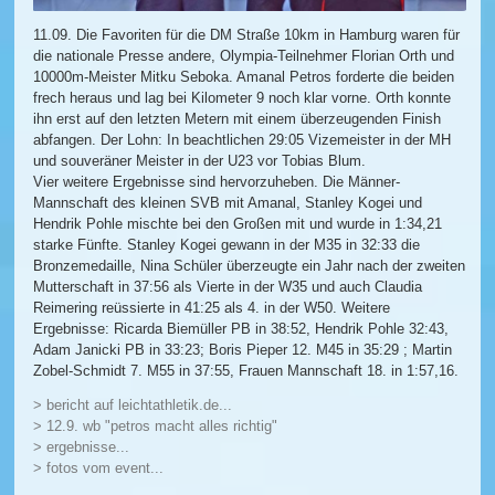
11.09. Die Favoriten für die DM Straße 10km in Hamburg waren für
die nationale Presse andere, Olympia-Teilnehmer Florian Orth und
10000m-Meister Mitku Seboka. Amanal Petros forderte die beiden
frech heraus und lag bei Kilometer 9 noch klar vorne. Orth konnte
ihn erst auf den letzten Metern mit einem überzeugenden Finish
abfangen. Der Lohn: In beachtlichen 29:05 Vizemeister in der MH
und souveräner Meister in der U23 vor Tobias Blum.
Vier weitere Ergebnisse sind hervorzuheben. Die Männer-
Mannschaft des kleinen SVB mit Amanal, Stanley Kogei und
Hendrik Pohle mischte bei den Großen mit und wurde in 1:34,21
starke Fünfte. Stanley Kogei gewann in der M35 in 32:33 die
Bronzemedaille, Nina Schüler überzeugte ein Jahr nach der zweiten
Mutterschaft in 37:56 als Vierte in der W35 und auch Claudia
Reimering reüssierte in 41:25 als 4. in der W50. Weitere
Ergebnisse: Ricarda Biemüller PB in 38:52, Hendrik Pohle 32:43,
Adam Janicki PB in 33:23; Boris Pieper 12. M45 in 35:29 ; Martin
Zobel-Schmidt 7. M55 in 37:55, Frauen Mannschaft 18. in 1:57,16.
> bericht auf leichtathletik.de...
> 12.9. wb "petros macht alles richtig"
> ergebnisse...
> fotos vom event...