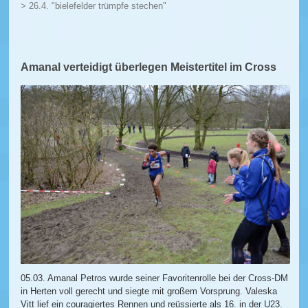
> 26.4. "bielefelder trümpfe stechen"
Amanal verteidigt überlegen Meistertitel im Cross
05.03. Amanal Petros wurde seiner Favoritenrolle bei der Cross-DM
in Herten voll gerecht und siegte mit großem Vorsprung. Valeska
Vitt lief ein couragiertes Rennen und reüssierte als 16. in der U23.