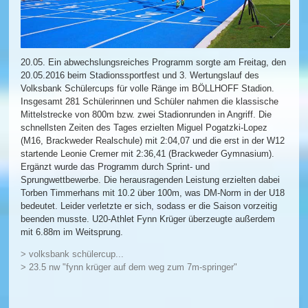
20.05. Ein abwechslungsreiches Programm sorgte am Freitag, den
20.05.2016 beim Stadionssportfest und 3. Wertungslauf des
Volksbank Schülercups für volle Ränge im BÖLLHOFF Stadion.
Insgesamt 281 Schülerinnen und Schüler nahmen die klassische
Mittelstrecke von 800m bzw. zwei Stadionrunden in Angriff. Die
schnellsten Zeiten des Tages erzielten Miguel Pogatzki-Lopez
(M16, Brackweder Realschule) mit 2:04,07 und die erst in der W12
startende Leonie Cremer mit 2:36,41 (Brackweder Gymnasium).
Ergänzt wurde das Programm durch Sprint- und
Sprungwettbewerbe. Die herausragenden Leistung erzielten dabei
Torben Timmerhans mit 10.2 über 100m, was DM-Norm in der U18
bedeutet. Leider verletzte er sich, sodass er die Saison vorzeitig
beenden musste. U20-Athlet Fynn Krüger überzeugte außerdem
mit 6.88m im Weitsprung.
> volksbank schülercup...
> 23.5 nw "fynn krüger auf dem weg zum 7m-springer"