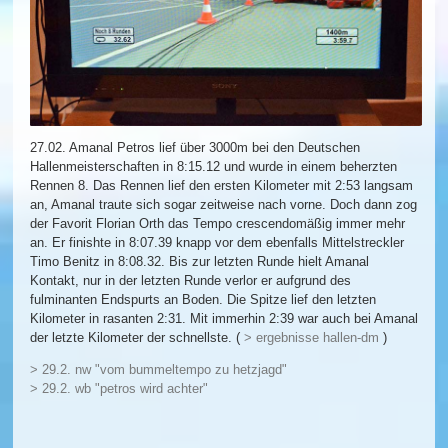
27.02. Amanal Petros lief über 3000m bei den Deutschen
Hallenmeisterschaften in 8:15.12 und wurde in einem beherzten
Rennen 8. Das Rennen lief den ersten Kilometer mit 2:53 langsam
an, Amanal traute sich sogar zeitweise nach vorne. Doch dann zog
der Favorit Florian Orth das Tempo crescendomäßig immer mehr
an. Er finishte in 8:07.39 knapp vor dem ebenfalls Mittelstreckler
Timo Benitz in 8:08.32. Bis zur letzten Runde hielt Amanal
Kontakt, nur in der letzten Runde verlor er aufgrund des
fulminanten Endspurts an Boden. Die Spitze lief den letzten
Kilometer in rasanten 2:31. Mit immerhin 2:39 war auch bei Amanal
der letzte Kilometer der schnellste. (
> ergebnisse hallen-dm
)
> 29.2. nw "vom bummeltempo zu hetzjagd"
> 29.2. wb "petros wird achter"