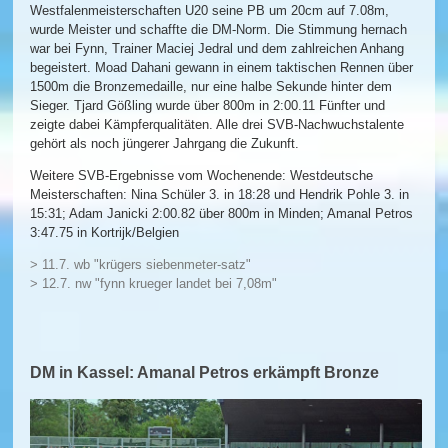
Westfalenmeisterschaften U20 seine PB um 20cm auf 7.08m,
wurde Meister und schaffte die DM-Norm. Die Stimmung hernach
war bei Fynn, Trainer Maciej Jedral und dem zahlreichen Anhang
begeistert. Moad Dahani gewann in einem taktischen Rennen über
1500m die Bronzemedaille, nur eine halbe Sekunde hinter dem
Sieger. Tjard Gößling wurde über 800m in 2:00.11 Fünfter und
zeigte dabei Kämpferqualitäten. Alle drei SVB-Nachwuchstalente
gehört als noch jüngerer Jahrgang die Zukunft.
Weitere SVB-Ergebnisse vom Wochenende: Westdeutsche
Meisterschaften: Nina Schüler 3. in 18:28 und Hendrik Pohle 3. in
15:31; Adam Janicki 2:00.82 über 800m in Minden; Amanal Petros
3:47.75 in Kortrijk/Belgien
> 11.7. wb "krügers siebenmeter-satz"
> 12.7. nw "fynn krueger landet bei 7,08m"
DM in Kassel: Amanal Petros erkämpft Bronze