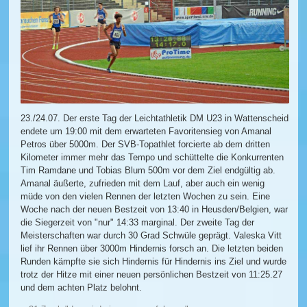
23./24.07. Der erste Tag der Leichtathletik DM U23 in Wattenscheid
endete um 19:00 mit dem erwarteten Favoritensieg von Amanal
Petros über 5000m. Der SVB-Topathlet forcierte ab dem dritten
Kilometer immer mehr das Tempo und schüttelte die Konkurrenten
Tim Ramdane und Tobias Blum 500m vor dem Ziel endgültig ab.
Amanal äußerte, zufrieden mit dem Lauf, aber auch ein wenig
müde von den vielen Rennen der letzten Wochen zu sein. Eine
Woche nach der neuen Bestzeit von 13:40 in Heusden/Belgien, war
die Siegerzeit von "nur" 14:33 marginal. Der zweite Tag der
Meisterschaften war durch 30 Grad Schwüle geprägt. Valeska Vitt
lief ihr Rennen über 3000m Hindernis forsch an. Die letzten beiden
Runden kämpfte sie sich Hindernis für Hindernis ins Ziel und wurde
trotz der Hitze mit einer neuen persönlichen Bestzeit von 11:25.27
und dem achten Platz belohnt.